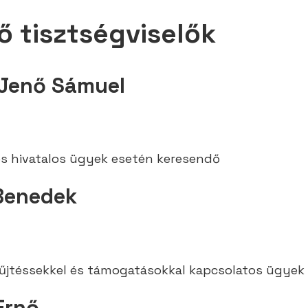
ő tisztségviselők
Jenő Sámuel
és hivatalos ügyek esetén keresendő
Benedek
téssekkel és támogatásokkal kapcsolatos ügyek 
Ernő