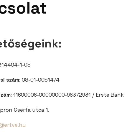
csolat
etőségeink:
9314404-1-08
ási szám
: 08-01-0051474
szám
: 11600006-00000000-96372931 / Erste Bank
pron Cserfa utca 1.
@ertve.hu