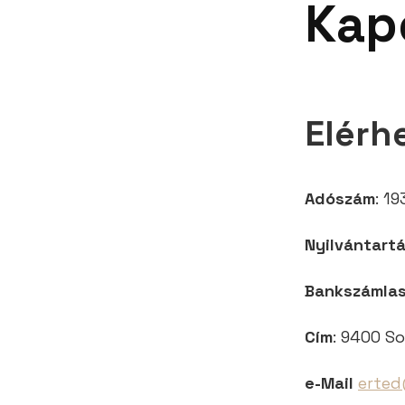
Kap
Elérh
Adószám
: 1
Nyilvántart
Bankszámla
Cím
: 9400 So
e-Mail
erted