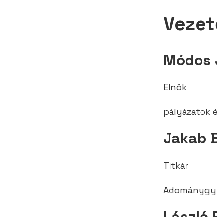
Vezet
Módos 
Elnök
pályázatok 
Jakab 
Titkár
Adománygyűj
László 