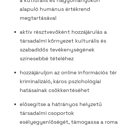
a kutlurális és hagyományokon
alapuló humánus értékrend
megtartásával
aktív résztvevőként hozzájárulás a
társadalmi környezet kulturális és
szabadidős tevékenységének
színesebbé tételéhez
hozzájáruljon az online információs tér
kriminalizáló, káros pszichológiai
hatásainak csökkentéséhet
elősegítse a hátrányos helyzetű
társadalmi csoportok
esélyegyenlőségét, támogassa a roma